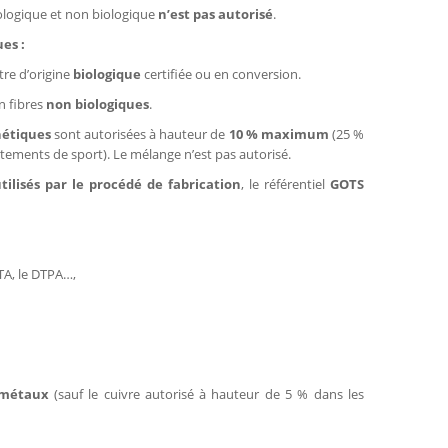
ologique et non biologique
n’est pas autorisé
.
ues :
tre d’origine
biologique
certifiée ou en conversion.
n fibres
non biologiques
.
thétiques
sont autorisées à hauteur de
10 % maximum
(25 %
êtements de sport). Le mélange n’est pas autorisé.
tilisés par le procédé de fabrication
, le référentiel
GOTS
DTA, le DTPA…,
 métaux
(sauf le cuivre autorisé à hauteur de 5 % dans les