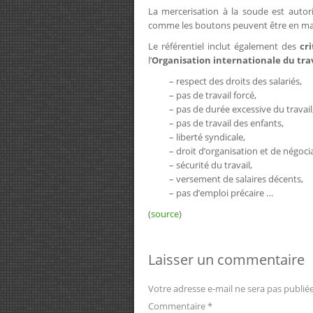
La mercerisation à la soude est autori
comme les boutons peuvent être en mati
Le référentiel inclut également des
cr
l’
Organisation internationale du tra
– respect des droits des salariés,
– pas de travail forcé,
– pas de durée excessive du travail
– pas de travail des enfants,
– liberté syndicale,
– droit d’organisation et de négocia
– sécurité du travail,
– versement de salaires décents,
– pas d’emploi précaire …
(
source
)
Laisser un commentaire
Votre adresse e-mail ne sera pas publiée
Commentaire
*