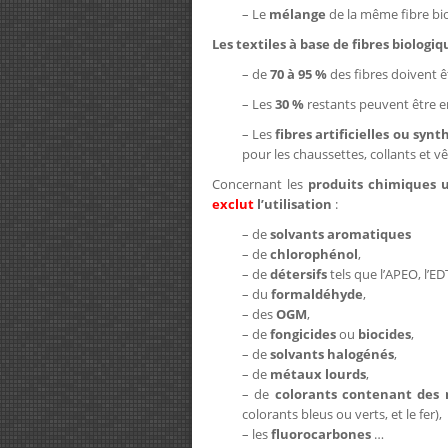
– Le
mélange
de la même fibre bi
Les textiles à base de fibres biologiq
– de
70 à 95 %
des fibres doivent ê
– Les
30 %
restants peuvent être e
– Les
fibres artificielles ou syn
pour les chaussettes, collants et v
Concernant les
produits chimiques u
exclut
l’utilisation
:
– de
solvants aromatiques
– de
chlorophénol
,
– de
détersifs
tels que l’APEO, l’E
– du
formaldéhyde
,
– des
OGM
,
– de
fongicides
ou
biocides
,
– de
solvants halogénés
,
– de
métaux lourds
,
– de
colorants contenant des
colorants bleus ou verts, et le fer),
– les
fluorocarbones
…