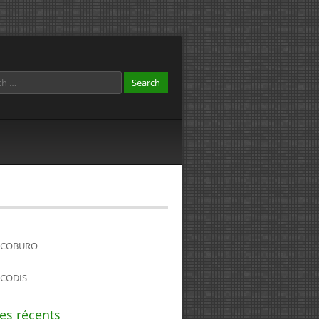
COBURO
CODIS
les récents