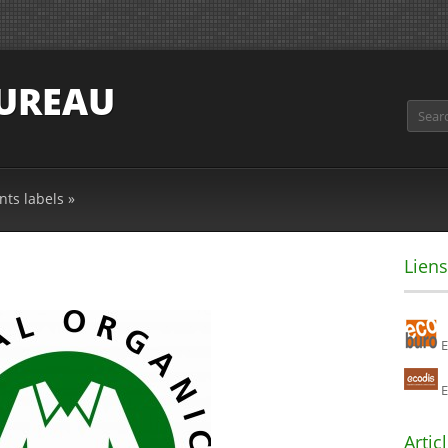
BUREAU
Search
nts labels
»
Liens
E
E
Artic