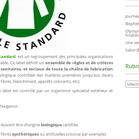
Journée
Bisphén
Olymp
finaliste
Une sem
Salon B
Standard
, est un regroupement des principales organisations
rable. Ce label définit un
ensemble de règles et de critères
Rubr
 sanitaires, et sociaux de toute la chaîne de fabrication
iologique contrôlée des matières premières jusqu’aux divers
fibres, blanchiment, apprêts colorants, etc).
Rubriq
label est contrôlé par un organisme spécialisé extérieur et
exigence :
 doivent être d’origine
biologique
certifiée.
 fibres
synthétiques
ou artificielles (viscose par exemple).