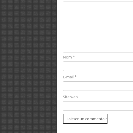
Nom
*
E-mail
*
Site web