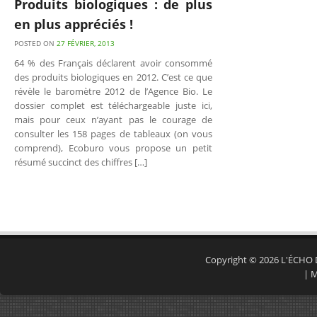
Produits biologiques : de plus
en plus appréciés !
POSTED ON
27 FÉVRIER, 2013
64 % des Français déclarent avoir consommé
des produits biologiques en 2012. C’est ce que
révèle le baromètre 2012 de l’Agence Bio. Le
dossier complet est téléchargeable juste ici,
mais pour ceux n’ayant pas le courage de
consulter les 158 pages de tableaux (on vous
comprend), Ecoburo vous propose un petit
résumé succinct des chiffres […]
Copyright © 2026
L'ÉCHO
|
M