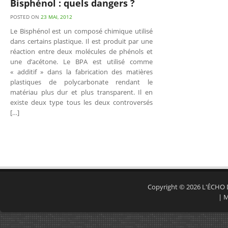
Bisphénol : quels dangers ?
POSTED ON
23 MAI, 2012
Le Bisphénol est un composé chimique utilisé
dans certains plastique. Il est produit par une
réaction entre deux molécules de phénols et
une d’acétone. Le BPA est utilisé comme
« additif » dans la fabrication des matières
plastiques de polycarbonate rendant le
matériau plus dur et plus transparent. Il en
existe deux type tous les deux controversés
[…]
Copyright © 2026
L'ÉCHO
|
M