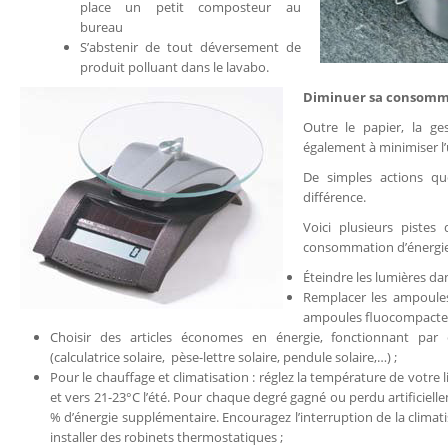
place un petit composteur au
bureau
S’abstenir de tout déversement de
produit polluant dans le lavabo.
Diminuer sa consomma
Outre le papier, la g
également à minimiser l’u
De simples actions qu
différence.
Voici plusieurs pistes
consommation d’énergie
Éteindre les lumières da
Remplacer les ampoule
ampoules fluocompactes
Choisir des articles économes en énergie, fonctionnant par e
(calculatrice solaire, pèse-lettre solaire, pendule solaire,…) ;
Pour le chauffage et climatisation : réglez la température de votre li
et vers 21-23°C l’été. Pour chaque degré gagné ou perdu artificie
% d’énergie supplémentaire. Encouragez l’interruption de la climatis
installer des robinets thermostatiques ;