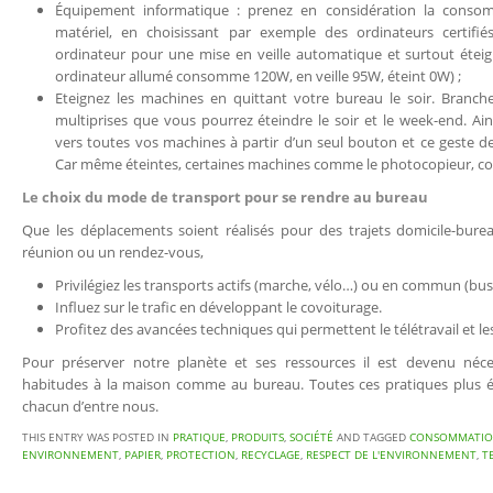
Équipement informatique : prenez en considération la consom
matériel, en choisissant par exemple des ordinateurs certifié
ordinateur pour une mise en veille automatique et surtout éteign
ordinateur allumé consomme 120W, en veille 95W, éteint 0W) ;
Eteignez les machines en quittant votre bureau le soir. Branc
multiprises que vous pourrez éteindre le soir et le week-end. Ai
vers toutes vos machines à partir d’un seul bouton et ce geste d
Car même éteintes, certaines machines comme le photocopieur, conti
Le choix du mode de transport pour se rendre au bureau
Que les déplacements soient réalisés pour des trajets domicile-bur
réunion ou un rendez-vous,
Privilégiez les transports actifs (marche, vélo…) ou en commun (bu
Influez sur le trafic en développant le covoiturage.
Profitez des avancées techniques qui permettent le télétravail et l
Pour préserver notre planète et ses ressources il est devenu néce
habitudes à la maison comme au bureau. Toutes ces pratiques plus éc
chacun d’entre nous.
THIS ENTRY WAS POSTED IN
PRATIQUE
,
PRODUITS
,
SOCIÉTÉ
AND TAGGED
CONSOMMATI
ENVIRONNEMENT
,
PAPIER
,
PROTECTION
,
RECYCLAGE
,
RESPECT DE L'ENVIRONNEMENT
,
T