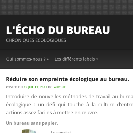
L'ÉCHO DU BUREAU
CHRONIQUES ÉCOLOGIQUES
Qui sommes-nous ?
»
Les différents labels
»
Réduire son empreinte écologique au bureau.
POSTED ON
12 JUILLET, 2011
BY
LAURENT
Introduire de nouvelles méthodes de travail au burea
écologique : un défi qui touche à la culture d’entre
actions assez faciles à mettre en œuvre.
Un bureau sans papier.
Le constat