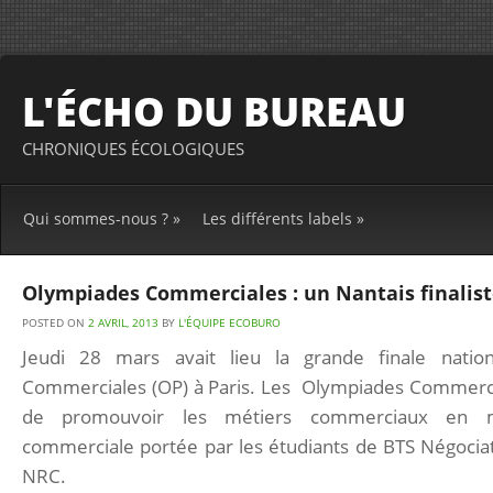
L'ÉCHO DU BUREAU
CHRONIQUES ÉCOLOGIQUES
Qui sommes-nous ?
»
Les différents labels
»
Olympiades Commerciales : un Nantais finalist
POSTED ON
2 AVRIL, 2013
BY
L'ÉQUIPE ECOBURO
Jeudi 28 mars avait lieu la grande finale natio
Commerciales (OP) à Paris. Les Olympiades Commercia
de promouvoir les métiers commerciaux en mon
commerciale portée par les étudiants de BTS Négociati
NRC.