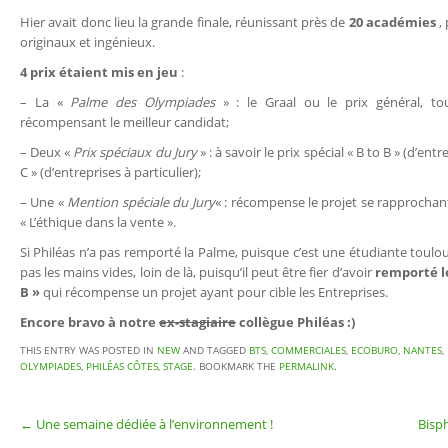
Hier avait donc lieu la grande finale, réunissant près de
20 académies
,
originaux et ingénieux.
4 prix étaient mis en jeu
:
– La «
Palme des Olympiades
» : le Graal ou le prix général, to
récompensant le meilleur candidat;
– Deux «
Prix spéciaux du Jury
» : à savoir le prix spécial « B to B » (d’ent
C » (d’entreprises à particulier);
– Une «
Mention spéciale du Jury
« : récompense le projet se rapprochan
« L’éthique dans la vente ».
Si Philéas n’a pas remporté la Palme, puisque c’est une étudiante toulousa
pas les mains vides, loin de là, puisqu’il peut être fier d’avoir
remporté le
B »
qui récompense un projet ayant pour cible les Entreprises.
Encore bravo à notre
ex-stagiaire
collègue Philéas :)
THIS ENTRY WAS POSTED IN
NEW
AND TAGGED
BTS
,
COMMERCIALES
,
ECOBURO
,
NANTES
,
OLYMPIADES
,
PHILÉAS CÔTES
,
STAGE
. BOOKMARK THE
PERMALINK
.
←
Une semaine dédiée à l’environnement !
Bisph
Post navigation