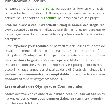
L’implication d’Ecoburo
À Nantes
, le lycée
Saint Félix
, participant à l’évènement, avait
représenter leur formation. Et Philéas, après plusieurs semaines à cher
parfaite, nous a choisi nous,
Ecoburo
, pour mener à bien son projet.
Ecoburo
, ayant
à coeur d’accueillir chaque année des stagiaires
avons accepté de prendre Philéas au sein de nos rangs pendant quelque
de partager avec lui notre expérience professionnelle de la vente 
entreprises.
Il est important pour
Ecoburo
de permettre à de jeunes étudiants d
travail, notamment dans notre domaine, la vente en ligne de fourn
entreprises.
L’écologie et le respect de l’environnement pren
décisive dans la gestion des entreprises
. Malheureusement, le n
traitant ces domaines, est encore trop rare. C’est pourquoi
Ecoburo
sou
accueillir chaque année des stagiaires dans différents domaines : la
gestion des commandes
, la
comptabilité
ou encore la
communi
padawan en train de rédiger cet article
;) ).
Les résultats des Olympiades Commerciales
A force de travail, de volonté et de bonnes idées,
Philéas Côtes
a réussi
nationales des
Olympiades Commerciales
, en terminant
premier
d
pour les Pays de la Loire.