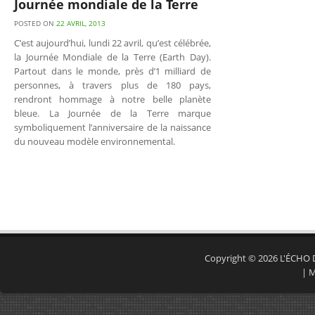
Journée mondiale de la Terre
POSTED ON
22 AVRIL, 2013
C’est aujourd’hui, lundi 22 avril, qu’est célébrée,
la Journée Mondiale de la Terre (Earth Day).
Partout dans le monde, près d’1 milliard de
personnes, à travers plus de 180 pays,
rendront hommage à notre belle planète
bleue. La Journée de la Terre marque
symboliquement l’anniversaire de la naissance
du nouveau modèle environnemental.
Copyright © 2026
L'ÉCHO
|
M